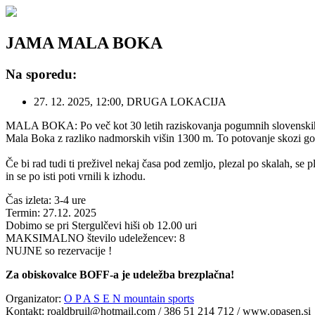
JAMA MALA BOKA
Na sporedu:
27. 12. 2025, 12:00, DRUGA LOKACIJA
MALA BOKA: Po več kot 30 letih raziskovanja pogumnih slovenskih 
Mala Boka z razliko nadmorskih višin 1300 m. To potovanje skozi goro j
Če bi rad tudi ti preživel nekaj časa pod zemljo, plezal po skalah, s
in se po isti poti vrnili k izhodu.
Čas izleta: 3-4 ure
Termin: 27.12. 2025
Dobimo se pri Stergulčevi hiši ob 12.00 uri
MAKSIMALNO število udeležencev: 8
NUJNE so rezervacije !
Za obiskovalce BOFF-a je udeležba brezplačna!
Organizator:
O P A S E N mountain sports
Kontakt: roaldbruil@hotmail.com / 386 51 214 712 / www.opasen.si