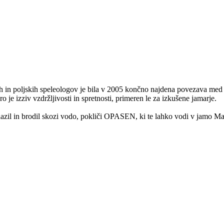
in poljskih speleologov je bila v 2005 končno najdena povezava me
e izziv vzdržljivosti in spretnosti, primeren le za izkušene jamarje.
e plazil in brodil skozi vodo, pokliči OPASEN, ki te lahko vodi v jamo 