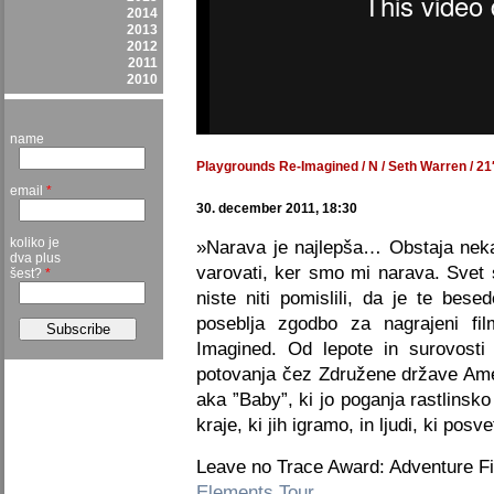
2014
2013
2012
2011
2010
name
Playgrounds Re-Imagined / N / Seth Warren / 21′
email
*
30. december 2011, 18:30
koliko je
»Narava je najlepša… Obstaja neka 
dva plus
varovati, ker smo mi narava. Svet 
šest?
*
niste niti pomislili, da je te bese
poseblja zgodbo za nagrajeni f
Imagined. Od lepote in surovosti
potovanja čez Združene države Am
aka ”Baby”, ki jo poganja rastlinsko
kraje, ki jih igramo, in ljudi, ki posve
Leave no Trace Award: Adventure F
Elements Tour