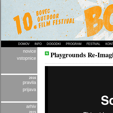
DOMOV
INFO
DOGODKI
PROGRAM
FESTIVAL
KON
novice
Playgrounds Re-Imag
vstopnice
2016
pravila
prijava
arhiv
2015