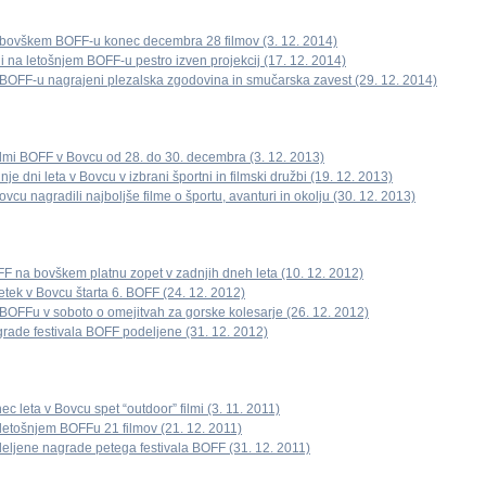
bovškem BOFF-u konec decembra 28 filmov (3. 12. 2014)
i na letošnjem BOFF-u pestro izven projekcij (17. 12. 2014)
BOFF-u nagrajeni plezalska zgodovina in smučarska zavest (29. 12. 2014)
mi BOFF v Bovcu od 28. do 30. decembra (3. 12. 2013)
nje dni leta v Bovcu v izbrani športni in filmski družbi (19. 12. 2013)
ovcu nagradili najboljše filme o športu, avanturi in okolju (30. 12. 2013)
F na bovškem platnu zopet v zadnjih dneh leta (10. 12. 2012)
etek v Bovcu štarta 6. BOFF (24. 12. 2012)
BOFFu v soboto o omejitvah za gorske kolesarje (26. 12. 2012)
rade festivala BOFF podeljene (31. 12. 2012)
ec leta v Bovcu spet “outdoor” filmi (3. 11. 2011)
letošnjem BOFFu 21 filmov (21. 12. 2011)
eljene nagrade petega festivala BOFF (31. 12. 2011)