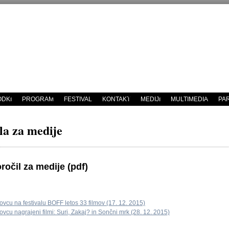
DKI
PROGRAM
FESTIVAL
KONTAKT
MEDIJI
MULTIMEDIA
PA
la za medije
ročil za medije (pdf)
ovcu na festivalu BOFF letos 33 filmov (17. 12. 2015)
ovcu nagrajeni filmi: Suri, Zakaj? in Sončni mrk (28. 12. 2015)