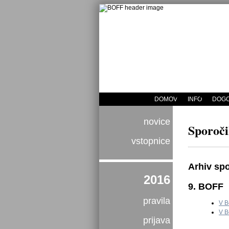
DOMOV
INFO
DOGO
novice
Sporoči
vstopnice
Arhiv spo
2016
9. BOFF
pravila
V B
V B
prijava