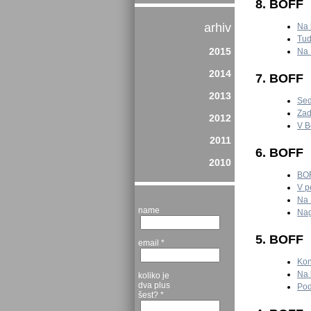
8. BOFF
arhiv
Na 
Tud
2015
Na 
2014
7. BOFF
2013
Sed
Zad
2012
V B
2011
6. BOFF
2010
BOF
V p
Na 
name
Nag
5. BOFF
email
*
Kon
Na 
koliko je
dva plus
Pod
šest?
*